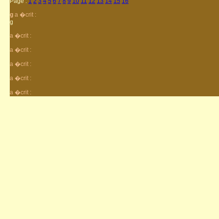
Page :
1
2
3
4
5
6
7
8
9
10
11
12
13
14
15
16
g
a �crit :
g
a �crit :
a �crit :
a �crit :
a �crit :
a �crit :