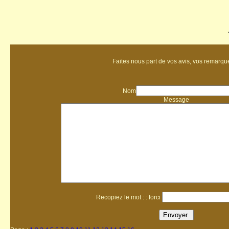
Faites nous part de vos avis, vos remarque
Nom
Message
Recopiez le mot : : forci