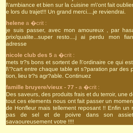
l\'ambiance et bien sur la cuisine m\'ont fait oubli
e lors du trajet!!! Un grand merci....je reviendrai.
helene
a �crit :
je suis passer, avec mon amoureux , par hasar
prix/qualite...super resto....j ai perdu mon f
adresse
nicole club des 5
a �crit :
mets tr?s bons et sortent de l\'ordinaire ce qui es
l\'?cart entre chaque table et s?paration par des 
tion, lieu tr?s agr?able. Continuez
famille bruyere/vieux - 77 -
a �crit :
Des saveurs, des produits frais et du terroir, une d
tout ces elements nous ont fait passer un momen
de Honfleur mais tellement reposant !! Enfin un 
pas de sel et de poivre dans son assiett
savaoureusement votre !!!!