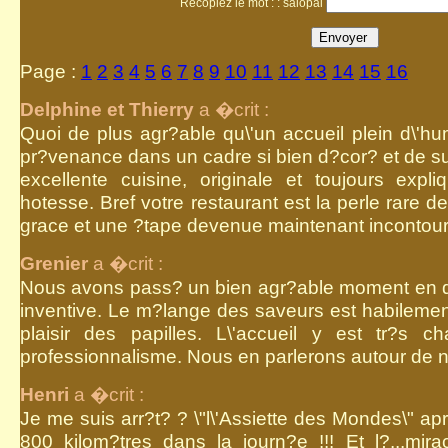
Recopiez le mot : : salopai
Page :
1
2
3
4
5
6
7
8
9
10
11
12
13
14
15
16
Delphine et Thierry
a �crit :
Quoi de plus agr?able qu\'un accueil plein d\'hu
pr?venance dans un cadre si bien d?cor? et de s
excellente cuisine, originale et toujours expli
hotesse. Bref votre restaurant est la perle rare d
grace et une ?tape devenue maintenant incontour
Grenier
a �crit :
Nous avons pass? un bien agr?able moment en d?
inventive. Le m?lange des saveurs est habilemen
plaisir des papilles. L\'accueil y est tr?s c
professionnalisme. Nous en parlerons autour de n
Henri
a �crit :
Je me suis arr?t? ? \"l\'Assiette des Mondes\" ap
800 kilom?tres dans la journ?e !!! Et l?...mirac