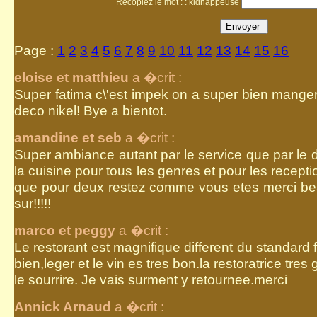
Recopiez le mot : : kidnappeuse
Page :
1
2
3
4
5
6
7
8
9
10
11
12
13
14
15
16
eloise et matthieu
a �crit :
Super fatima c\'est impek on a super bien manger
deco nikel! Bye a bientot.
amandine et seb
a �crit :
Super ambiance autant par le service que par le de
la cuisine pour tous les genres et pour les recept
que pour deux restez comme vous etes merci bea
sur!!!!!
marco et peggy
a �crit :
Le restorant est magnifique different du standar
bien,leger et le vin es tres bon.la restoratrice tres
le sourrire. Je vais surment y retournee.merci
Annick Arnaud
a �crit :