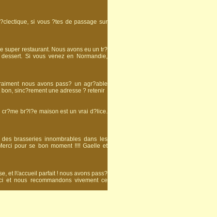
?clectique, si vous ?tes de passage sur
 super restaurant. Nous avons eu un tr?
au dessert. Si vous venez en Normandie,
, vraiment nous avons pass? un agr?able
et bon, sinc?rement une adresse ? retenir
a cr?me br?l?e maison est un vrai d?lice.
e des brasseries innombrables dans les
 Merci pour se bon moment !!!! Gaelle et
se, et l\'accueil parfait ! nous avons pass?
erci et nous recommandons vivement ce