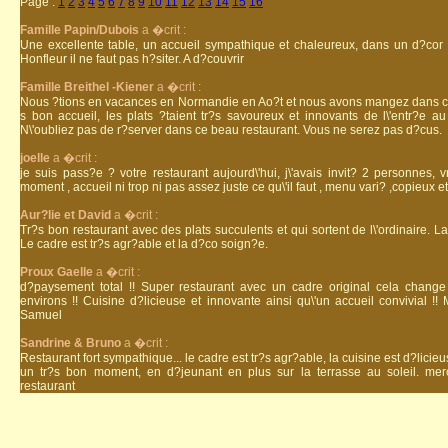
Page :
1
2
3
4
5
6
7
8
9
10
11
12
13
14
15
16
Famille Papin/Dubois
a �crit :
Une excellente table, un accueil sympathique et chaleureux, dans un d?cor 
Honfleur il ne faut pas h?siter. A d?couvrir
Famille Breithel -Kiener
a �crit :
Nous ?tions en vacances en Normandie en Ao?t et nous avons mangez dans ce
s bon accueil, les plats ?taient tr?s savoureux et innovants de l\'entr?e 
N\'oubliez pas de r?server dans ce beau restaurant. Vous ne serez pas d?cus.
joelle
a �crit :
je suis pass?e ? votre restaurant aujourd\'hui, j\'avais invit? 2 personnes
moment , accueil ni trop ni pas assez juste ce qu\'il faut , menu vari? ,copieux 
Aur?lie et David
a �crit :
Tr?s bon restaurant avec des plats succulents et qui sortent de l\'ordinaire. L
Le cadre est tr?s agr?able et la d?co soign?e.
Proux Gaelle
a �crit :
d?paysement total !! Super restaurant avec un cadre original cela chang
environs !! Cuisine d?licieuse et innovante ainsi qu\'un accueil convivial !!
Samuel
Sandrine & Bruno
a �crit :
Restaurant fort sympathique... le cadre est tr?s agr?able, la cuisine est d?licieu
un tr?s bon moment, en d?jeunant en plus sur la terrasse au soleil. m
restaurant