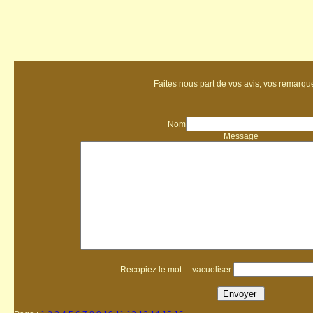
Faites nous part de vos avis, vos remarque
Nom
Message
Recopiez le mot : : vacuoliser